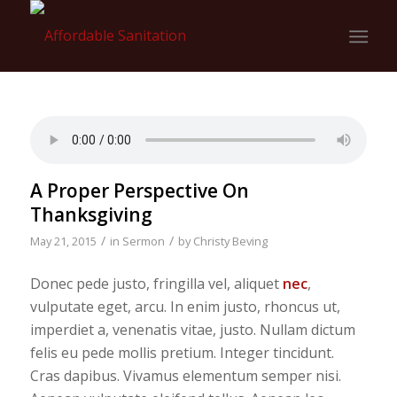
A Proper Perspective On
Thanksgiving
/
/
May 21, 2015
in
Sermon
by
Christy Beving
Donec pede justo, fringilla vel, aliquet
nec
,
vulputate eget, arcu. In enim justo, rhoncus ut,
imperdiet a, venenatis vitae, justo. Nullam dictum
felis eu pede mollis pretium. Integer tincidunt.
Cras dapibus. Vivamus elementum semper nisi.